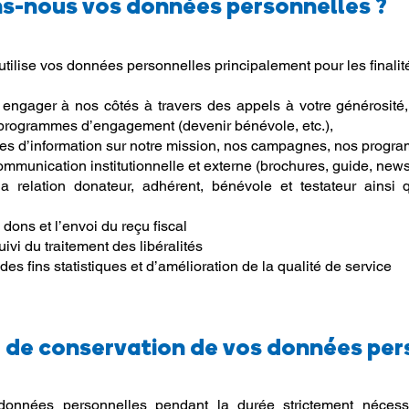
ns-nous vos données personnelles ?
utilise vos données personnelles principalement pour les finalit
engager à nos côtés à travers des appels à votre générosité, l
s programmes d’engagement (devenir bénévole, etc.),
 d’information sur notre mission, nos campagnes, nos progr
mmunication institutionnelle et externe (brochures, guide, newsle
a relation donateur, adhérent, bénévole et testateur ainsi 
 dons et l’envoi du reçu fiscal
uivi du traitement des libéralités
des fins statistiques et d’amélioration de la qualité de service
e de conservation de vos données per
nnées personnelles pendant la durée strictement nécessai