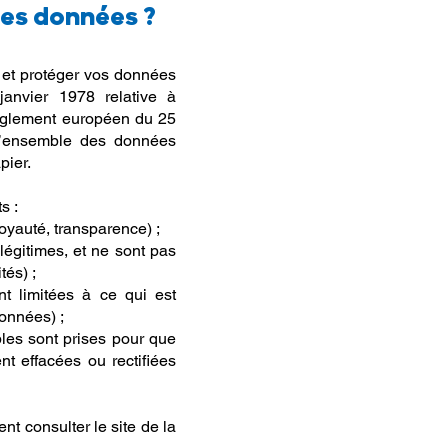
des données ?
r et protéger vos données
anvier 1978 relative à
u Règlement européen du 25
l’ensemble des données
pier.
s :
loyauté, transparence) ;
légitimes, et ne sont pas
tés) ;
t limitées à ce qui est
données) ;
les sont prises pour que
nt effacées ou rectifiées
t consulter le site de la