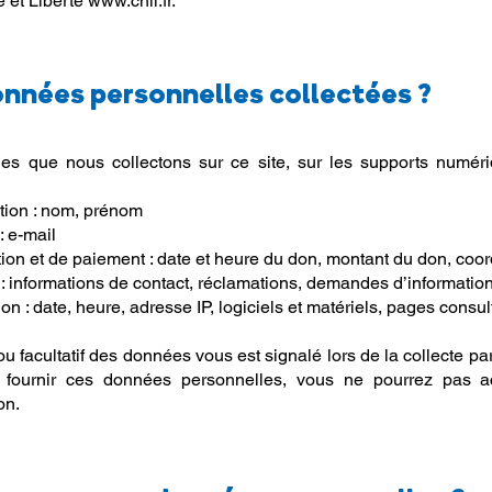
 et Liberté
www.cnil.fr
.
onnées personnelles collectées ?
es que nous collectons sur ce site, sur les supports numéri
tion : nom, prénom
 e-mail
ion et de paiement : date et heure du don, montant du don, co
 informations de contact, réclamations, demandes d’informatio
 : date, heure, adresse IP, logiciels et matériels, pages consu
ou facultatif des données vous est signalé lors de la collecte par 
 fournir ces données personnelles, vous ne pourrez pas a
on.