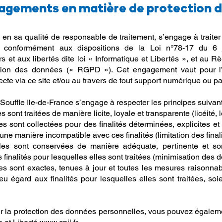
agements en matière de protection 
, en sa qualité de responsable de traitement, s’engage à traite
s conformément aux dispositions de la Loi n°78-17 du 6 j
ers et aux libertés dite loi « Informatique et Libertés », et a
ction des données (« RGPD »). Cet engagement vaut pour 
ecte via ce site et/ou au travers de tout support numérique ou pa
 Souffle Ile-de-France s’engage à respecter les principes suivant
sont traitées de manière licite, loyale et transparente (licéité, 
 sont collectées pour des finalités déterminées, explicites et 
une manière incompatible avec ces finalités (limitation des finali
es sont conservées de manière adéquate, pertinente et son
finalités pour lesquelles elles sont traitées (minimisation des 
s sont exactes, tenues à jour et toutes les mesures raisonnab
u égard aux finalités pour lesquelles elles sont traitées, soie
ur la protection des données personnelles, vous pouvez égalemen