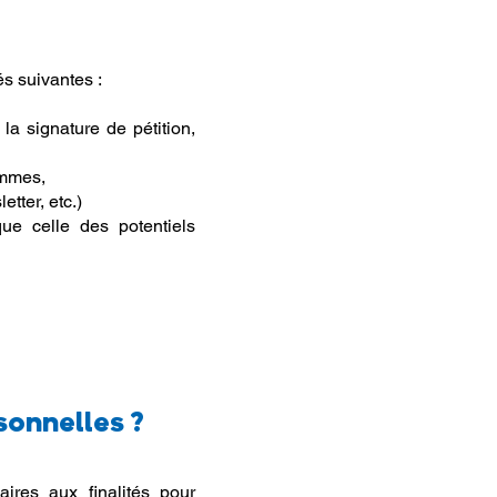
és suivantes :
a signature de pétition,
ammes,
tter, etc.)
que celle des potentiels
sonnelles ?
res aux finalités pour