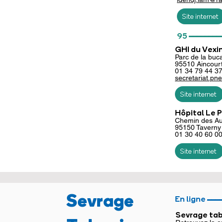
Site internet
________
95
GHI du Vexin
Parc de la buca
95510 Aincour
01 34 79 44 3
secretariat.pn
Site internet
Hôpital Le 
Chemin des A
95150 Taverny
01 30 40 60 0
Site internet
___
Sevrage
En ligne
Sevrage ta