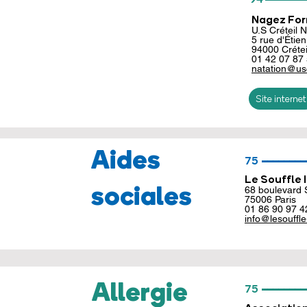
Nagez Fo
U.S Créteil N
5 rue d'Étie
94000 Crétei
01 42 07 87
natation@us
Site internet
Aides
________
75
Le Souffle 
sociales
68 boulevard 
75006 Paris
01 86 90 97 4
info@lesouffle
________
Allergie
75