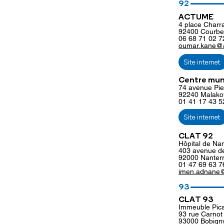
92
ACTUME
4 place Charr
92400 Courbe
06 68 71 02 7
oumar.kane@
Site internet
Centre muni
74 avenue Pi
92240 Malakof
01 41 17 43 5
Site internet
CLAT 92
Hôpital de Na
403 avenue de
92000 Nanter
01 47 69 63 7
imen.adnane@
________
93
CLAT 93
Immeuble Pic
93 rue Carno
93000 Bobign