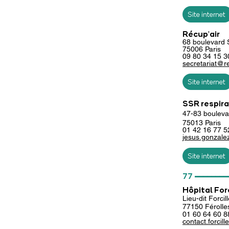
Site internet
Récup'air
68 boulevard 
75006 Paris
09 80 34 15 3
secretariat@r
Site internet
SSR respira
47-83 boulevar
75013 Paris
01 42 16 77 5
jesus.gonzale
Site internet
________
77
Hôpital For
Lieu-dit Forcil
77150 Férolles-
01
60 64 60 8
contact.forcil