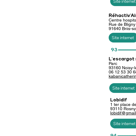
Site internet
Réhactiv'Ai
Centre hospita
Rue de Bligny
91640 Briis-s
Site internet
_______
93
L'escargot
Parc
93160 Noisy-
06 12 53 30 6
kab
anicather
Site internet
Lobidif
1 ter place d
93110 Rosny
lobidif@gmai
Site internet
_______
94