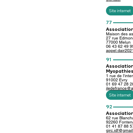
Site internet
________
77
Association
Maison des as
27 rue Edmon
77000 Melun
06 43 62 49 9
appel.dair20
________
91
Association
Myopathie
1 rue de l'inte
91002 Evry
01 69 47 28 2
iledefrance@a
Site internet
________
92
Association
62 rue Blanch
92260 Fonten
01 41 87 88 5
girc.idf@gmai