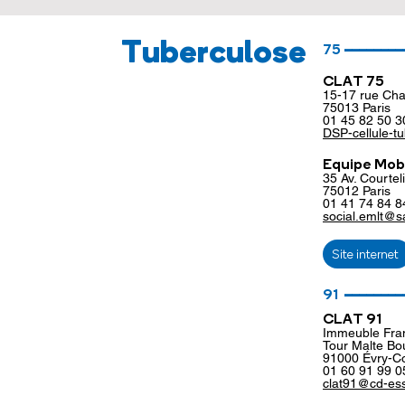
________
Tuberculose
75
CLAT 75
15-17 rue Cha
75013 Paris
01 45 82 50 3
DSP-cellule-t
Equipe Mobi
35 Av. Courtel
75012 Paris
01 41 74 84 8
social.emlt@s
Site internet
________
91
CLAT 91
Immeuble Fra
Tour Malte Bo
91000 Évry-C
01 60 91 99 0
clat91@cd-ess
________