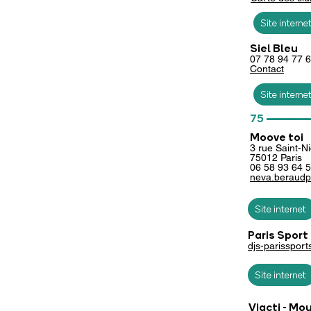
Site interne
Siel Bleu
07 78 94 77 
Con
tact
Site interne
________
75
Moove toi
3 rue Saint-N
75012 Paris
06 58 93 64 
neva.beraud
Site internet
Paris Sport
djs-parissport
Site internet
Viacti - Mo