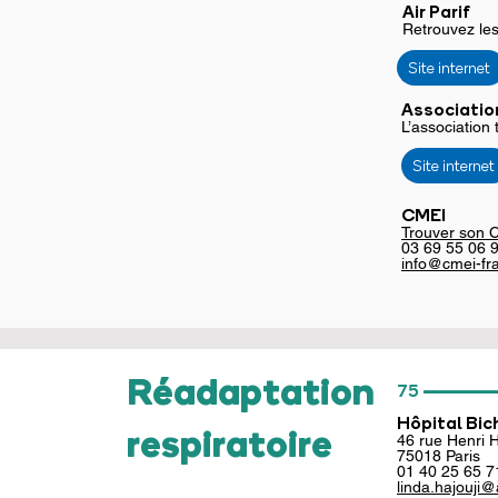
Air Parif
Retrouvez les
Site internet
Associatio
L’association 
Site internet
CMEI
Trouver s
on 
03 69 55 06 
info@cmei-fra
________
Réadaptation
75
Hôpital Bic
respiratoire
46 rue Henri 
75018 Paris
01
40 25 65 7
linda.hajouji