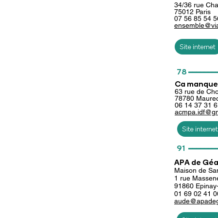
34/36 rue Cha
75012 Paris
07 56 85 54 5
ensemble@via
Site internet
_______
78
Ca manque 
63 rue de Cho
78780 Maurec
06 14 37 31 
acmpa.idf
@gm
Site internet
_______
91
APA de Gé
Maison de Sant
1 rue Massen
91860 Epinay
01 69 02 41 0
aude@apadege