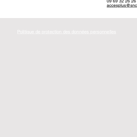
09 69 32 26 26
accesplus@sncf
Politique de protection des données personnelles