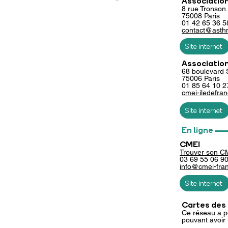
Association
8
rue Tronson
75008 Paris
01 42 65 36 5
contact@asthm
Site internet
Association
68 boulevard 
75006 Paris
01 85 64 10 2
cmei-iledefran
Site internet
___
En ligne
CMEI
Trouver s
on C
03 69 55 06 9
info@cmei-fran
Site internet
Cartes des
Ce réseau a po
pouvant avoir 