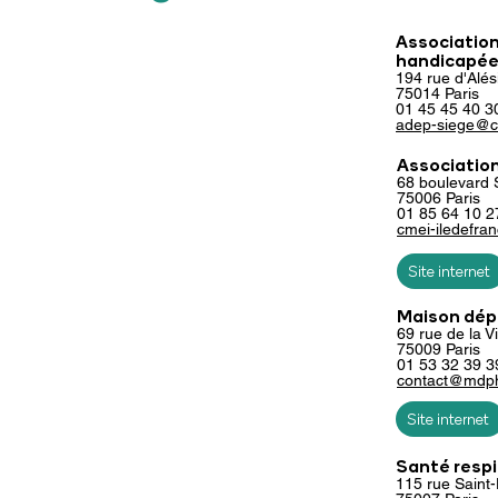
Association
handicapé
194 rue d'Alés
75014 Paris
01 45 45 40 3
adep-siege@c
Association
68 boulevard 
75006 Paris
01 85 64 10 2
cmei-iledefra
Site internet
Maison dép
69 rue de la Vi
75009 Paris
01 53 32 39 3
contact@mdph.
Site internet
Santé respi
115 rue Saint