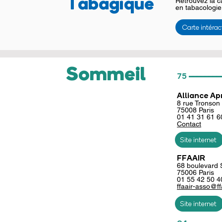
Tabagique
Retrouvez la c
en tabacologie
Carte intérac
Sommeil
________
75
Alliance A
8
rue Tronson
75008 Paris
01
41 31 61 6
Conta
ct
Site internet
FFAAIR
68 boulevard 
75006
Paris
01 55 42 50 4
ffaair-asso@ff
Site internet
________