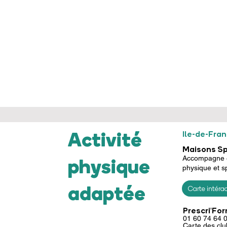
Activité
Ile-de-Fra
Maisons Spo
physique
Accompagne et
physique et sp
adaptée
Carte intérac
Prescri'Fo
01 60 74 64 
Carte des clu