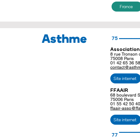
France
Asthme
________
75
Association
8
rue Tronson 
75008 Paris
01 42 65 36 5
contact@asthme
Site internet
FFAAIR
68 boulevard S
75006 Paris
01 55 42 50 4
ffaair-asso@ffa
Site internet
________
77