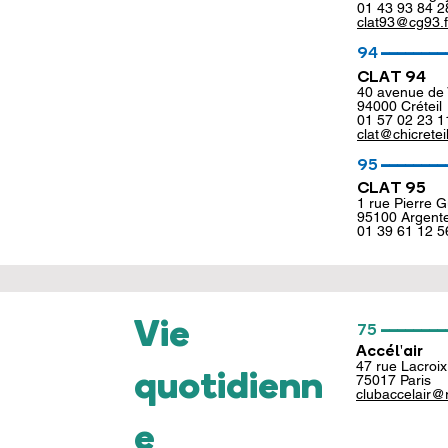
01 43 93 84 2
clat93@cg93.f
________
94
CLAT 94
40 avenue de
94000 Créteil
01 57 02 23 1
clat@chicreteil
________
95
CLAT 95
1 rue Pierre 
95100 Argente
01 39 61 12 5
________
Vie
75
Accél'air
47 ru
e Lacroix
quotidienn
75017 Paris
clubaccelair@
e