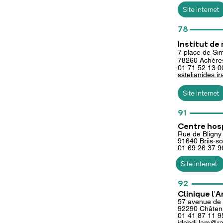
Site internet
________
78
Institut de
7 place de Sim
78260 Achère
01
71 52 13 0
sstelianides.
Site internet
________
91
Centre hosp
Rue de Bligny
91640 Briis-s
01
69 26 37 9
Site internet
_______
92
Clinique l'
57 avenue de l
92290 Châten
01
41 87 11 
idehdj.lam@r