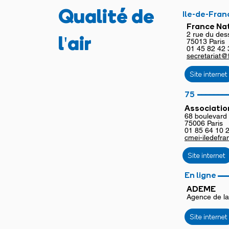
Qualité de
Ile-de-Fran
France Na
l'air
2 rue du des
75013 Paris
01 45 82 42 
secretariat@f
Site internet
_______
75
Associatio
68 boulevard 
75006 Paris
01 85 64 10 
cmei-iledefra
Site internet
__
En ligne
ADEME
Agence de la
Site internet