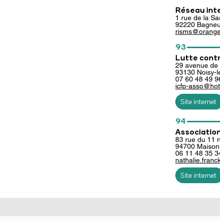
Réseau inte
1 rue de la Sa
92
2
20 Bagne
risms@orange
________
93
Lutte contr
29 avenue de
93130 Noisy-l
07 60 48 49 9
icfp-asso@hotm
Site internet
________
94
Associatio
83 rue du 11
94700 Maison 
06 11 48 35 3
nathalie.fran
Site internet